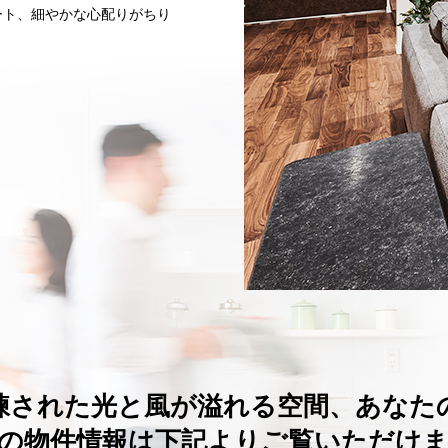
ート、細やかな心配りがちり
練された光と風が溢れる空間、あなた
「他にはない」が「ここにある」
の物件情報は下記よりご覧いただけ