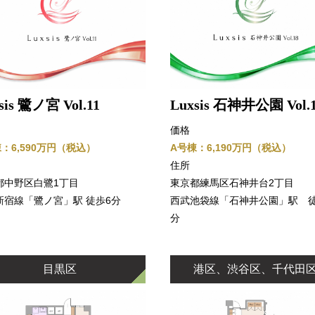
sis 鷺ノ宮 Vol.11
Luxsis 石神井公園 Vol.
価格
：6,590万円（税込）
A号棟：6,190万円（税込）
住所
都中野区白鷺1丁目
東京都練馬区石神井台2丁目
新宿線「鷺ノ宮」駅 徒歩6分
西武池袋線「石神井公園」駅 徒
分
目黒区
港区、渋谷区、千代田