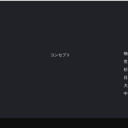
物
コンセプト
世
杉
目
大
中