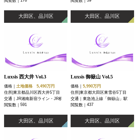
176
59
閲覧数｜
閲覧数｜
大田区、品川区
大田区、品川区
Luxsis 西大井 Vol.3
Luxsis 御嶽山 Vol.5
価格｜
土地価格 5,490万円
価格｜
5,990万円
住所|
東京都品川区西大井5丁目
住所|
東京都大田区東雪谷5丁目
交通｜
JR湘南新宿ライン・JR横須賀
交通｜
東急池上線「御嶽山」駅 徒歩
線「西大井」駅 徒歩10分
16分
591
437
閲覧数｜
閲覧数｜
大田区、品川区
大田区、品川区