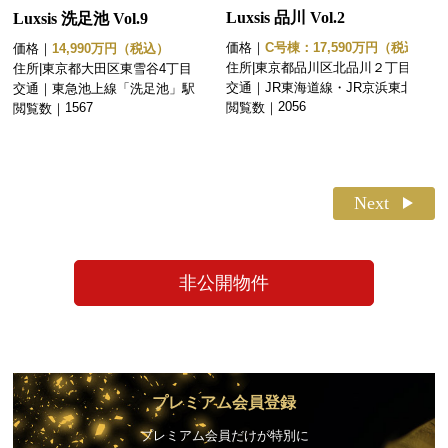
Luxsis 品川 Vol.2
Luxsis 洗足池 Vol.9
価格｜
C号棟：17,590万円（税込）
価格｜
14,990万円（税込）
住所|
東京都品川区北品川２丁目
住所|
東京都大田区東雪谷4丁目
交通｜
JR東海道線・JR京浜東北線・
交通｜
東急池上線「洗足池」駅 徒歩
JR山手線・JR横須賀線「品
9分
2056
1567
閲覧数｜
閲覧数｜
川」駅 徒歩19分
Next
非公開物件
プレミアム会員登録
プレミアム会員だけが特別に