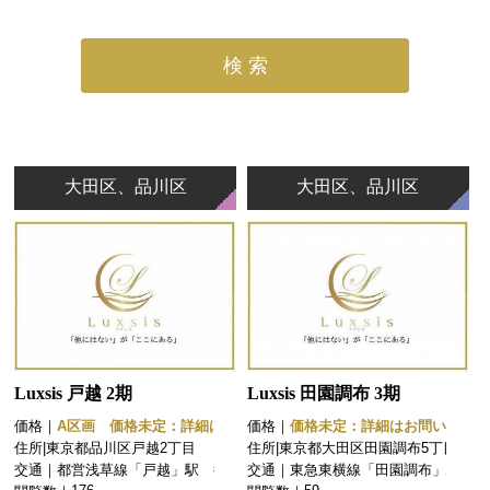
検 索
大田区、品川区
大田区、品川区
Luxsis 戸越 2期
Luxsis 田園調布 3期
価格｜
A区画 価格未定：詳細はお問
価格｜
価格未定：詳細はお問い合わせ
い合わせください。
ください
住所|
東京都品川区戸越2丁目
住所|
東京都大田区田園調布5丁目
B区画 価格未定：詳細はお問
交通｜
都営浅草線「戸越」駅 徒歩4
交通｜
東急東横線「田園調布」駅 徒
い合わせください。
分
歩12分