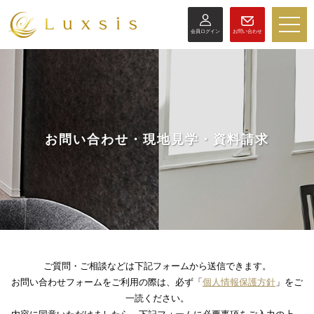
toggle
会員ログイン
お問い合わせ
naviga
お問い合わせ・現地見学・資料請求
ご質問・ご相談などは下記フォームから送信できます。
お問い合わせフォームをご利用の際は、必ず「
個人情報保護方針
」をご
一読ください。