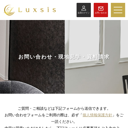
toggle
会員ログイン
お問い合わせ
naviga
お問い合わせ・現地見学・資料請求
ご質問・ご相談などは下記フォームから送信できます。
お問い合わせフォームをご利用の際は、必ず「
個人情報保護方針
」をご
一読ください。