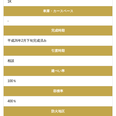
1K
車庫・カースペース
-
完成時期
平成26年2月下旬完成済み
引渡時期
相談
建ぺい率
100％
容積率
400％
防火地区