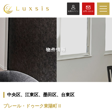
toggle
会員ログイン
お問い合わせ
naviga
物件情報
中央区、江東区、墨田区、台東区
プレール・ドゥーク東陽町Ⅱ