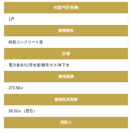
分譲戸(区画)数
1戸
建築構造
鉄筋コンクリート造
設備
電力各社/公営水道/都市ガス/本下水
敷地面積
273.50㎡
建物延床面積
26.52㎡（壁芯）
間取り