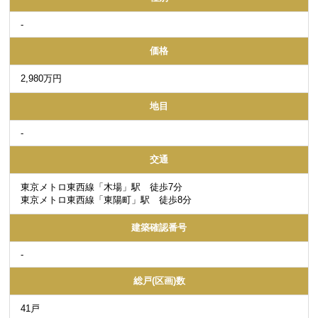
-
価格
2,980万円
地目
-
交通
東京メトロ東西線「木場」駅 徒歩7分
東京メトロ東西線「東陽町」駅 徒歩8分
建築確認番号
-
総戸(区画)数
41戸