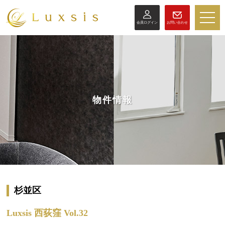
toggle
会員ログイン
お問い合わせ
naviga
物件情報
杉並区
Luxsis 西荻窪 Vol.32