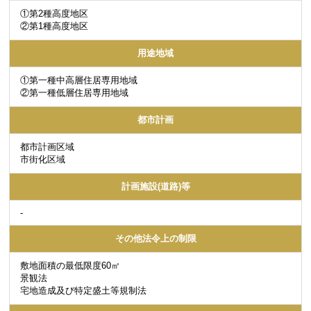
①第2種高度地区
②第1種高度地区
用途地域
①第一種中高層住居専用地域
②第一種低層住居専用地域
都市計画
都市計画区域
市街化区域
計画施設(道路)等
-
その他法令上の制限
敷地面積の最低限度60㎡
景観法
宅地造成及び特定盛土等規制法