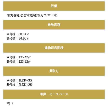
設備
電力各社/公営水道/都市ガス/本下水
敷地面積
A号棟：80.14㎡
B号棟：94.95㎡
建物延床面積
A号棟：135.42㎡
B号棟：123.82㎡
間取り
A号棟：1LDK+3S
B号棟：2LDK+2S
車庫・カースペース
有り