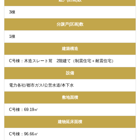
3棟
分譲戸(区画)数
1棟
建築構造
C号棟：木造スレート茸 2階建て（制震住宅＋耐震住宅）
設備
電力各社/都市ガス/公営水道/本下水
敷地面積
C号棟：69.19㎡
建物延床面積
C号棟：96.66㎡