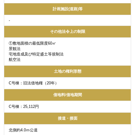
計画施設(道路)等
-
その他法令上の制限
①敷地面積の最低限度60㎡
景観法
宅地造成及び特定盛土等規制法
航空法
土地の権利形態
C号棟：旧法借地権（20年）
借地料/借地期間
C号棟：25,112円
接道・接面
北側約4.0ｍ公道