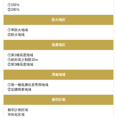
①150％
②240％
防火地区
①準防火地域
②防火地域
高度地区
①第1種高度地域
①絶対高さ制限10ｍ
②第3種高度地域
用途地域
①第一種低層住居専用地域
②近隣商業地域
都市計画
都市計画区域
市街化区域