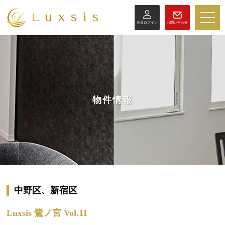
toggle
会員ログイン
お問い合わせ
naviga
物件情報
中野区、新宿区
Luxsis 鷺ノ宮 Vol.11