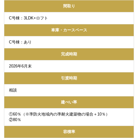
間取り
C号棟：3LDK+ロフト
車庫・カースペース
C号棟：あり
完成時期
2026年6月末
引渡時期
相談
建ぺい率
①60％（※準防火地域内の準耐火建築物の場合＋10％）
②80％
容積率