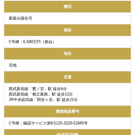
種別
新築分譲住宅
価格
C号棟：6,590万円（税込）
地目
宅地
交通
西武新宿線「鷺ノ宮」駅 徒歩6分
西武新宿線「都立家政」駅 徒歩12分
JR中央総武線「阿佐ヶ谷」駅 徒歩21分
建築確認番号
C号棟：確認サービス第KS125-3120-51845号
総戸(区画)数