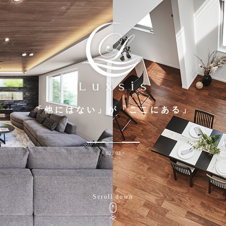
「他にはない」が「ここにある」
< 02 / 03 >
Scroll down