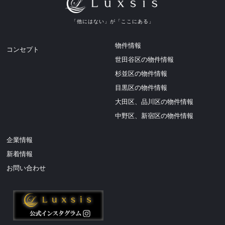
ご成約のお知らせ
2026.07.11
「他にはない」が「ここにある」
ご成約のお知らせ
物件情報
コンセプト
2026.07.11
世田谷区の物件情報
ご成約のお知らせ
杉並区の物件情報
2026.07.09
目黒区の物件情報
販売開始のお知らせ 【Luxsis 文京区大塚 8期】
大田区、品川区の物件情報
2026.07.07
中野区、新宿区の物件情報
販売開始のお知らせ 【Luxsis 桜上水 Vol.33】
2026.07.07
企業情報
販売開始のお知らせ 【Luxsis 阿佐谷北 26期】
新着情報
2026.06.30
お問い合わせ
販売開始のお知らせ 【Luxsis 光が丘 Vol.4】
2026.06.30
販売開始のお知らせ 【Luxsis 千歳烏山 Vol.32】