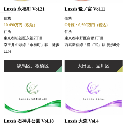
Luxsis 永福町 Vol.21
Luxsis 鷺ノ宮 Vol.11
価格
価格
10.490万円（税込）
C号棟：6,590万円（税込）
住所
住所
東京都杉並区永福2丁目
東京都中野区白鷺1丁目
京王井の頭線「永福町」駅 徒歩
西武新宿線「鷺ノ宮」駅 徒歩6分
11分
練馬区、板橋区
大田区、品川区
Luxsis 大森 Vol.4
Luxsis 石神井公園 Vol.18