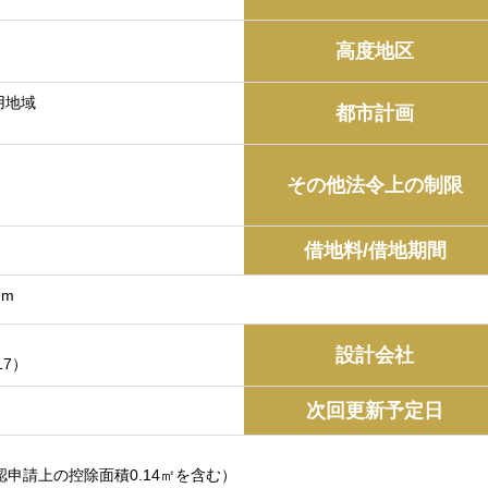
高度地区
用地域
都市計画
その他法令上の制限
借地料/借地期間
9m
設計会社
17）
次回更新予定日
確認申請上の控除面積0.14㎡を含む）