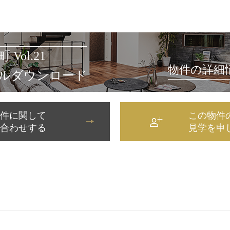
町 Vol.21
物件の詳細
イルダウンロード
物件に関して
この物件
い合わせする
見学を申