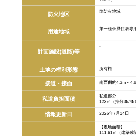
準防火地域
防火地区
第一種低層住居専
用途地域
-
計画施設(道路)等
所有権
土地の権利形態
南西側約4.3m～4.
接道・接面
私道部分
私道負担面積
122㎡（持分35/45
2026年7月14日
情報更新日
【敷地面積】
111.61㎡（建築