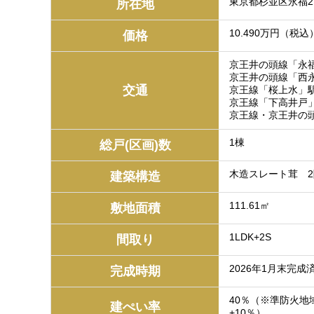
東京都杉並区永福
所在地
10.490万円（税込
価格
京王井の頭線「永福
京王井の頭線「西永
交通
京王線「桜上水」駅
京王線「下高井戸」
京王線・京王井の
1棟
総戸(区画)数
木造スレート茸 
建築構造
111.61㎡
敷地面積
1LDK+2S
間取り
2026年1月末完成
完成時期
40％（※準防火地
建ぺい率
+10％）