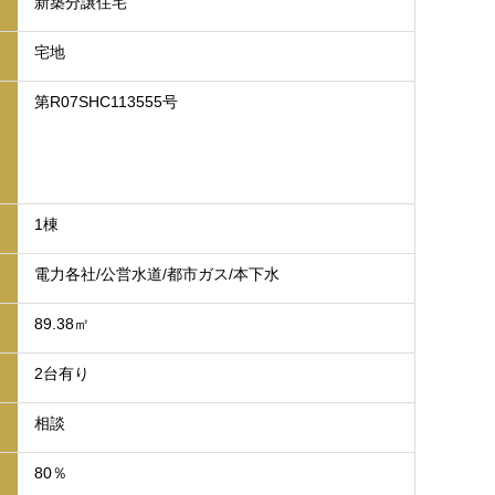
新築分譲住宅
宅地
第R07SHC113555号
1棟
電力各社/公営水道/都市ガス/本下水
89.38㎡
2台有り
相談
80％