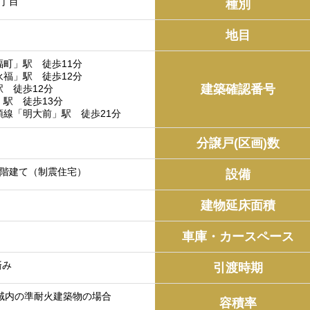
2丁目
種別
）
地目
町」駅 徒歩11分
福」駅 徒歩12分
建築確認番号
 徒歩12分
駅 徒歩13分
頭線「明大前」駅 徒歩21分
分譲戸(区画)数
2階建て（制震住宅）
設備
建物延床面積
車庫・カースペース
済み
引渡時期
域内の準耐火建築物の場合
容積率