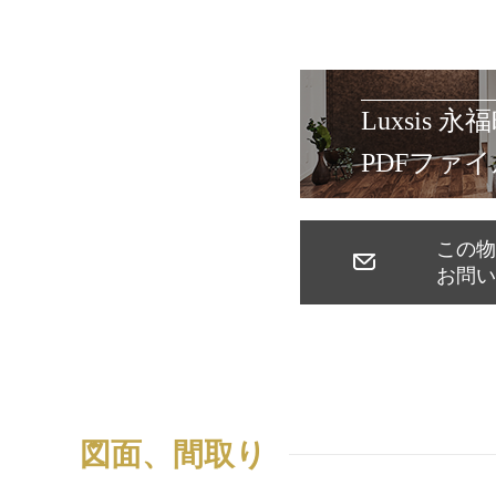
Luxsis 永福
PDFファ
この
お問
図面、間取り