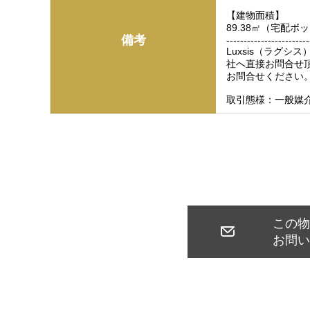
【建物面積】
89.38㎡（宅配ボ
備考
------------------------
Luxsis（ラグ
社へ直接お問合せ
お問合せください
取引態様：一般媒
この
お問