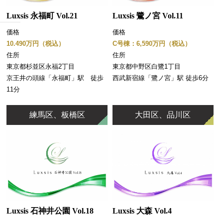
Luxsis 永福町 Vol.21
Luxsis 鷺ノ宮 Vol.11
価格
価格
10.490万円（税込）
C号棟：6,590万円（税込）
住所
住所
東京都杉並区永福2丁目
東京都中野区白鷺1丁目
京王井の頭線「永福町」駅 徒歩
西武新宿線「鷺ノ宮」駅 徒歩6分
11分
練馬区、板橋区
大田区、品川区
Luxsis 大森 Vol.4
Luxsis 石神井公園 Vol.18