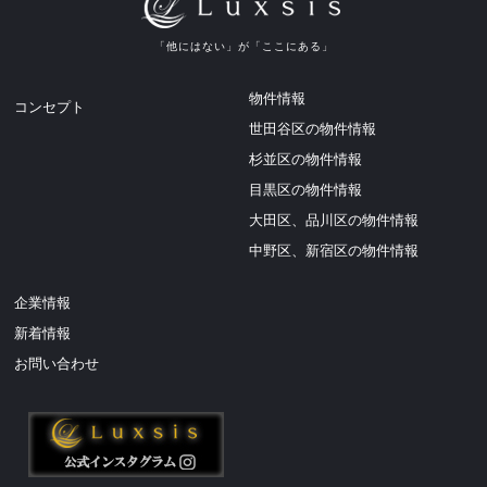
ご成約のお知らせ
2026.07.11
「他にはない」が「ここにある」
ご成約のお知らせ
物件情報
コンセプト
2026.07.11
世田谷区の物件情報
ご成約のお知らせ
杉並区の物件情報
2026.07.09
目黒区の物件情報
販売開始のお知らせ 【Luxsis 文京区大塚 8期】
大田区、品川区の物件情報
2026.07.07
中野区、新宿区の物件情報
販売開始のお知らせ 【Luxsis 桜上水 Vol.33】
2026.07.07
企業情報
販売開始のお知らせ 【Luxsis 阿佐谷北 26期】
新着情報
2026.06.30
お問い合わせ
販売開始のお知らせ 【Luxsis 光が丘 Vol.4】
2026.06.30
販売開始のお知らせ 【Luxsis 千歳烏山 Vol.32】