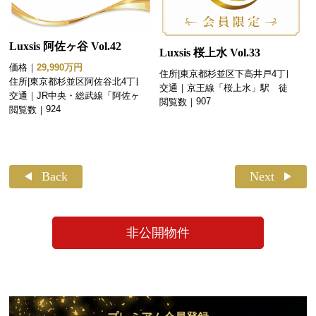
Luxsis 阿佐ヶ谷 Vol.42
Luxsis 桜上水 Vol.33
価格｜
29,990万円
住所|
東京都杉並区下高井戸4丁目
住所|
東京都杉並区阿佐谷北4丁目
交通｜
京王線「桜上水」駅 徒歩10
交通｜
JR中央・総武線「阿佐ヶ谷」
分
907
閲覧数｜
駅 徒歩12分
924
閲覧数｜
Back
Next
非公開物件