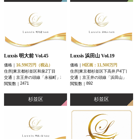
Luxsis 明大前 Vol.45
Luxsis 浜田山 Vol.19
価格｜
16,590万円（税込）
価格｜
H区画：11,500万円
住所|
東京都杉並区和泉2丁目
住所|
東京都杉並区下高井戸4丁目
交通｜
京王井の頭線「永福町」駅 徒
交通｜
京王井の頭線「浜田山」駅 徒
歩13分
歩12分
2471
892
閲覧数｜
閲覧数｜
杉並区
杉並区