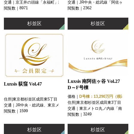
交通｜
京王井の頭線「永福町」駅 徒
交通｜
JR中央・総武線「阿佐ヶ谷」
歩11分
駅 徒歩9分
8971
2362
閲覧数｜
閲覧数｜
杉並区
杉並区
Luxsis 南阿佐ヶ谷 Vol.27
Luxsis 荻窪 Vol.47
D～F号棟
価格｜
D号棟：13,290万円（税込）
住所|
東京都杉並区成田東5丁目
E号棟：11,590万円（税込）
住所|
東京都杉並区成田東3丁目
交通｜
JR中央・総武線、東京メトロ
F号棟：12,990万円（税込）
交通｜
東京メトロ丸ノ内線「南阿佐ヶ
丸ノ内線「荻窪」駅 徒歩18
1599
閲覧数｜
谷」駅 徒歩11分
3249
閲覧数｜
分
杉並区
杉並区