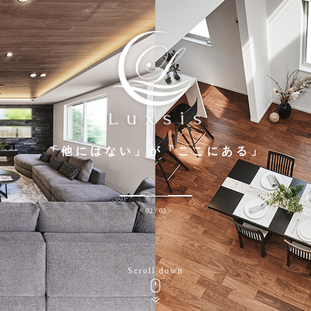
「他にはない」が「ここにある」
< 02 / 03 >
Scroll down