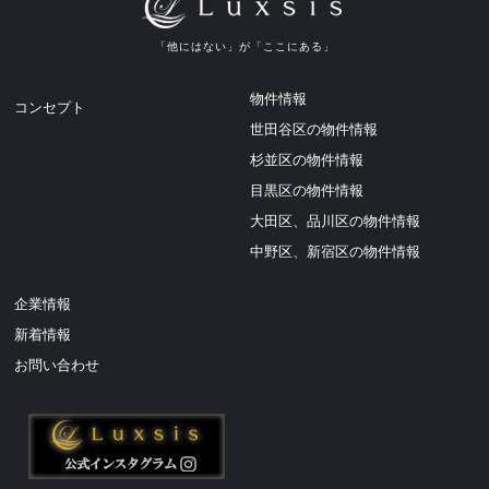
ご成約のお知らせ
2026.07.11
「他にはない」が「ここにある」
ご成約のお知らせ
物件情報
コンセプト
2026.07.11
世田谷区の物件情報
ご成約のお知らせ
杉並区の物件情報
2026.07.09
目黒区の物件情報
販売開始のお知らせ 【Luxsis 文京区大塚 8期】
大田区、品川区の物件情報
2026.07.07
中野区、新宿区の物件情報
販売開始のお知らせ 【Luxsis 桜上水 Vol.33】
2026.07.07
企業情報
販売開始のお知らせ 【Luxsis 阿佐谷北 26期】
新着情報
2026.06.30
お問い合わせ
販売開始のお知らせ 【Luxsis 光が丘 Vol.4】
2026.06.30
販売開始のお知らせ 【Luxsis 千歳烏山 Vol.32】